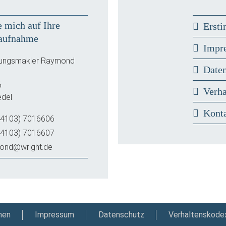
e mich auf Ihre
Ersti
aufnahme
Impr
rungsmakler Raymond
Date
6
Verh
del
Kont
(4103) 7016606
(4103) 7016607
ond@wright.de
nen
Impressum
Datenschutz
Verhaltenskode