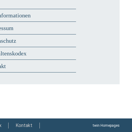
nformationen
essum
nschutz
altenskodex
akt
x
Kontakt
twin Homepages