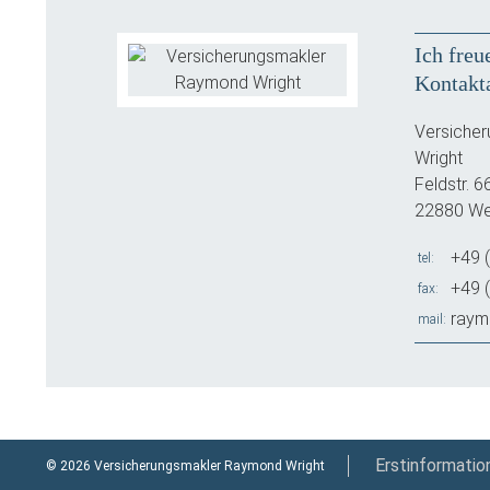
Ich freu
Kontakt
Versiche
Wright
Feldstr. 6
22880 We
+49 
tel
+49 
fax
raym
mail
Erstinformatio
© 2026 Versicherungsmakler Raymond Wright