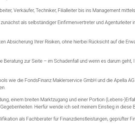
iter, Verkäufer, Techniker, Filialleiter bis ins Management mit
unächst als selbständiger Einfirmenvertreter und Agenturleiter im
en Absicherung Ihrer Risiken, ohne hierbei Rücksicht auf die E
die Beratung zur Seite – im Schadenfall und wenn es darum geht
pools wie die FondsFinanz Maklerservice GmbH und die Apella AG
en.
ldung, einem breiten Marktzugang und einer Portion (Lebens-)Er
 Gegebenheiten. Hierfür wende ich seit meinem Einstieg in diese B
fikation als Fachberater für Finanzdienstleistungen, geprüfter