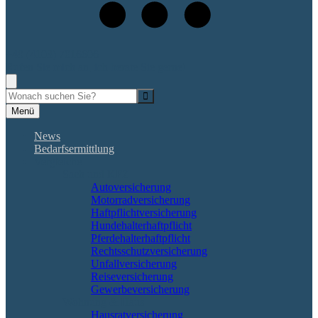
+49 (4103) 7016606
Rufen Sie mich an, ich berate Sie gerne!
Suche
Menü
News
Bedarfsermittlung
Vergleiche
Sach und KFZ
Autoversicherung
Motorradversicherung
Haftpflichtversicherung
Hundehalterhaftpflicht
Pferdehalterhaftpflicht
Rechtsschutzversicherung
Unfallversicherung
Reiseversicherung
Gewerbeversicherung
Wohnung & Haus
Hausratversicherung