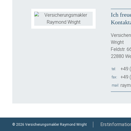
Ich freu
Kontakt
Versiche
Wright
Feldstr. 6
22880 We
+49 
tel
+49 
fax
raym
mail
Erstinformatio
© 2026 Versicherungsmakler Raymond Wright