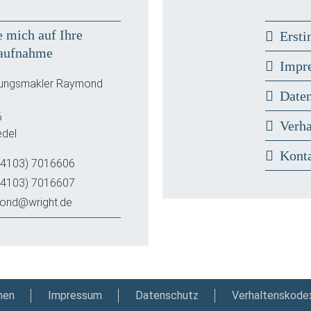
e mich auf Ihre
Ersti
aufnahme
Impr
rungsmakler Raymond
Date
6
Verh
del
Kont
(4103) 7016606
(4103) 7016607
ond@wright.de
nen
Impressum
Datenschutz
Verhaltenskode