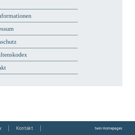
nformationen
essum
nschutz
altenskodex
akt
x
Kontakt
twin Homepages