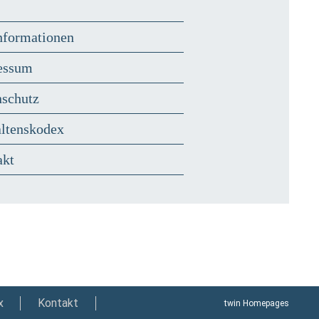
nformationen
essum
nschutz
altenskodex
akt
x
Kontakt
twin Homepages