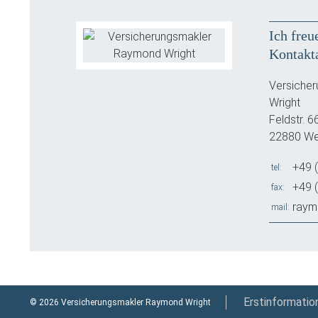
Ich freu
Kontakt
Versiche
Wright
Feldstr. 6
22880 We
+49 
tel
+49 
fax
raym
mail
Erstinformatio
© 2026 Versicherungsmakler Raymond Wright