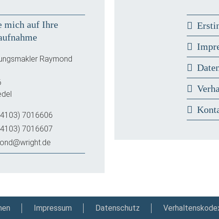
e mich auf Ihre
Ersti
aufnahme
Impr
rungsmakler Raymond
Date
6
Verh
del
Kont
(4103) 7016606
(4103) 7016607
ond@wright.de
nen
Impressum
Datenschutz
Verhaltenskode