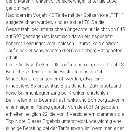
der privaten Krankenvollversicherungen unter die Lupe
genommen.
Nachdem im Vorjahr 40 Tarife mit der Spitzennote „FFF+“
ausgezeichnet wurden, sind es aktuell 70. Da die
Gesamtzahl der untersuchten Angebote nur leicht von 845
auf 897 gestiegen ist, lässt sich daran ein insgesamt
höheres Leistungsniveau ablesen – zumal kein einziger
Tarif eine der schwächsten drei (von sieben) Ratingnoten
erhält.
In die Analyse fließen 108 Tarifkriterien ein, die sich auf 18
Bereiche verteilen. Für die Bestnote müssen 24
Mindestanforderungen erfüllt werden, etwa eine
mindestens 85-prozentige Erstattung für Zahnersatz und
keine Summenbegrenzung bei Krankenfahrstühlen.
Beihilfetarife für Beamte hat Franke und Bornberg zuvor in
einem eigenen Rating geprüft. Von den 861 Angeboten
erhielten lediglich 22, die von 4 Versicherern stammen, die
Top-Note. Dieses Ergebnis unterstreicht, wie wichtig eine
kundige Beratung bei der Tarifauswahl ist, wenn man einen