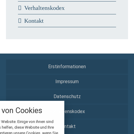
Verhaltenskodex
Kontakt
Erstinformationen
Impressum
Datenschutz
nstellungen
von Cookies
über alle verwendeten Cookies und
Verhaltenskodex
chkeit folgende Kategorien zu
r zu blockieren.
 Website. Einige von ihnen sind
Kontakt
helfen, diese Website und Ihre
eptieren unsere Cookies, wenn Sie